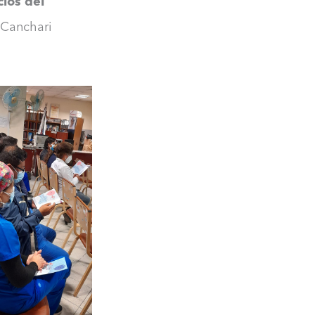
cios del
a Canchari