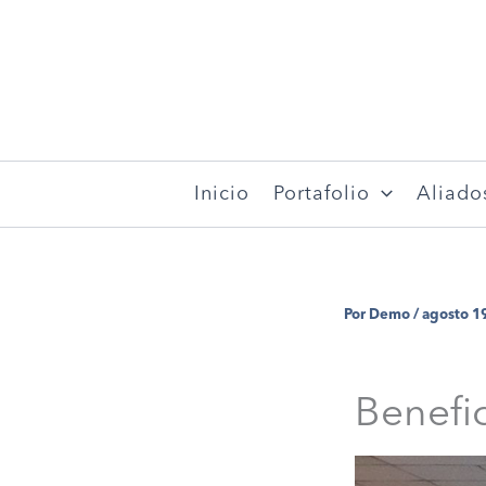
Ir
al
contenido
Inicio
Portafolio
Aliado
Por
Demo
/
agosto 1
Benefic