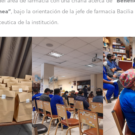
el área de farmacia con una charla acerca de
“Benefi
nea”
, bajo la orientación de la jefe de farmacia Bacili
utica de la institución.