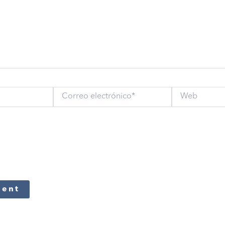
Correo
Web
electrónico*
re, correo electrónico y sitio web en este navegador para la próxim